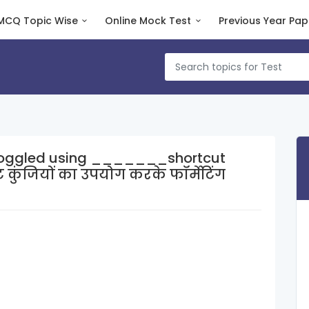
MCQ Topic Wise
Online Mock Test
Previous Year Pap
toggled using _______shortcut