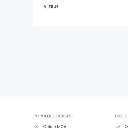
A. TRUE
POPULER COURSES
USEFU
Online MCA
O 