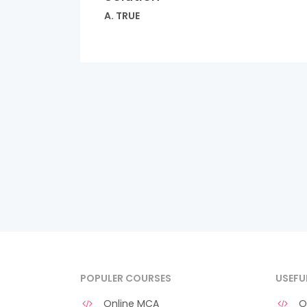
A. TRUE
POPULER COURSES
USEFU
Online MCA
O 