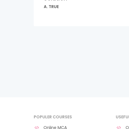
A. TRUE
POPULER COURSES
USEFU
Online MCA
O 