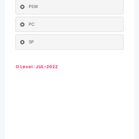
PSW
PC
SP
O Level : JUL-2022