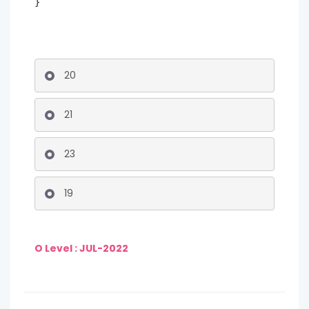
}
20
21
23
19
O Level : JUL-2022