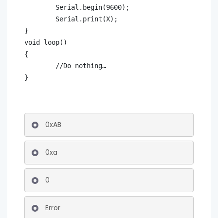
}
0xAB
0xa
0
Error